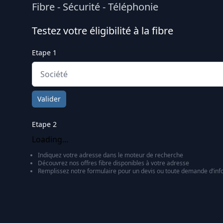
Fibre
-
Sécurité
-
Téléphonie
Testez votre éligibilité à la fibre
Etape 1
Valider
Etape 2
Loading...
Indiquez votre adresse dans le moteur de recherche
Découvrez nos offres fibre disponibles à votre adresse
Remplissez notre formulaire pour un devis ou toute demande d’inf