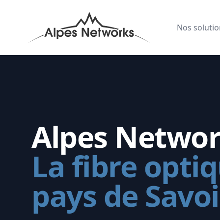
Alpes Networks
Nos solutio
Alpes Netwo
La fibre opti
pays de Savo