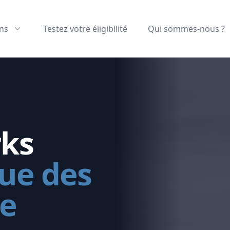
ns
Testez votre éligibilité
Qui sommes-nous ?
rks
que des
ie