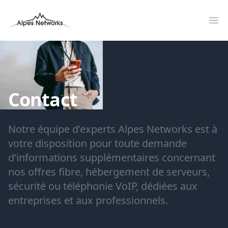
Alpes Networks
Op
Contact
Notre équipe d’experts Alpes Networks est à
votre disposition pour toute demande
d’informations supplémentaires concernant
nos offres fibre, hébergement de serveurs,
sécurité ou téléphonie VoIP, dédiées aux
entreprises et aux professionnels.